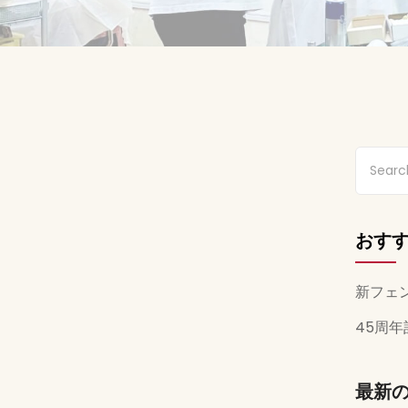
おす
新フェ
45周
最新