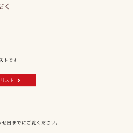
だく
スト
です
品リスト
わせ日
までにご覧ください。