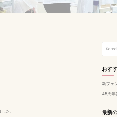
おす
新フェ
45周
ました。
最新