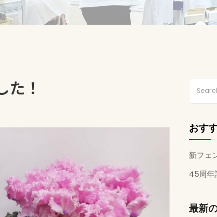
した！
おす
新フェ
45周
最新